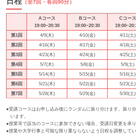
日程
（全7回・各回90分）
Aコース
Bコース
Cコー
19:00~20:30
19:00~20:30
19:00~20:
第1回
4/9(木)
4/10(金)
4/11(土)
第2回
4/16(木)
4/17(金)
4/18(土)
第3回
4/23(木)
4/24(金)
4/25(土)
第4回
5/7(木)
5/8(金)
5/9(土)
第5回
5/14(木)
5/15(金)
5/16(土)
第6回
5/21(木)
5/22(金)
5/23(土)
第7回
5/28(木)
5/29(金)
5/30(土)
●受講コースはお申し込み後にランダムに振り分けます。振り分
います。
●授業等で該当のコースに参加できない場合、受講日変更を承
●授業や大学行事と可能な限り重ならないよう日程を調整して