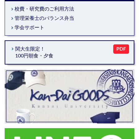
校費・研究費のご利用方法
keyboard_arrow_right
管理栄養士のバランス弁当
keyboard_arrow_right
学会サポート
keyboard_arrow_right
keyboard_arrow_right
関大生限定！
PDF
100円朝食・夕食