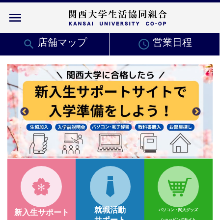
menu
search
店舗マップ
access_time
営業日程
就職活動
パソコン・関大グッズ
新入生サポート