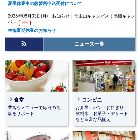
夏季休業中の教習所申込受付について
2026年08月03日(月)｜お知らせ｜千里山キャンパス｜高槻キャン
パス
NEW
生協夏期休業のお知らせ
rss_feed
2026年07月30日(木)｜お知らせ｜千里山キャンパス｜イベント･
ニュース一覧
フェアー・キャンペーン
8月イベントカレンダー
2026年07月28日(火)｜お知らせ｜千里山キャンパス
2026年8月管理栄養士のバランス弁当献立のお知らせ
2026年07月28日(火)｜千里山キャンパス｜高槻キャンパス
2026年8月営業日程のお知らせ
navigate_next
navigate_next
食堂
コンビニ
豊富なメニューで毎日の食
お弁当・パン・おにぎり・
2026年08月03日(月)～2026年10月15日(木)｜千里山キャンパス
事をサポート
飲料水・お菓子・デザート
☆★☆海外旅行イベント☆★☆
など豊富な品揃え
イベント企画を準備中です。
2026年08月03日(月)～2026年10月15日(木)｜千里山キャンパス