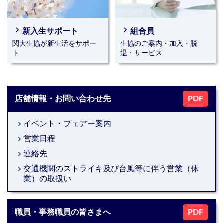
2026年02月20日(金)｜お知らせ｜新入生｜千里山キャンパス｜高
槻キャンパス
navigate_next
navigate_next
4年間の学びを応援します！関大生協のパソコンサポ
新入生サポート
組合員
ート（ご購入者様向け）
関大生協が新生活をサポー
生協のご案内・加入・脱
ト
退・サービス
2025年04月01日(火)｜お知らせ｜千里山キャンパス
【購買店・教職員の皆さまへ】商品のご注文、御見
積、お問い合わせ承ります
店舗情報・お問い合わせ先
PDF
随時受付中｜お知らせ｜千里山キャンパス｜高槻キャンパス
イベント・フェアー案内
keyboard_arrow_right
【購買店・教職員の皆さまへ】DELLパソコンのご注
営業日程
keyboard_arrow_right
文を承ります
連絡先
keyboard_arrow_right
交通機関のストライキ及び台風等に伴う営業（休
keyboard_arrow_right
2026年｜千里山キャンパス｜高槻キャンパス
業）の取扱い
オンライン書店e-honのすすめ
職員・事務職員の皆さまへ
PDF