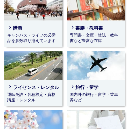
☆★☆留学☆★☆
留学相談会全日程終了しました。
2026年08月03日(月)～2026年09月15日(火)｜千里山キャンパス
navigate_next
navigate_next
購買
書籍・教科書
☆★☆海外旅行☆★☆
オススメ海外旅行プランが発売です！
キャンパス・ライフの必需
専門書・文庫・雑誌・教科
パンフレットをご確認ください。
品を多数取り揃えています
書など豊富な在庫
2026年08月03日(月)～2026年09月15日(火)｜千里山キャンパス
☆★☆国内旅行☆★☆
生協イチオシ旅行
2026年07月03日(金)～2026年09月18日(金)｜千里山キャンパス
navigate_next
navigate_next
ライセンス・レンタル
☆★☆宝塚歌劇チケット☆★☆
旅行・留学
星組公演のチケットは完売しました。
運転免許・各種検定・資格
国内外の旅行・留学・乗車
次回公演の発売までお待ちください。
講座・レンタル
券など
2026年08月03日(月)～2026年09月18日(金)｜千里山キャンパス
★☆★宝塚歌劇★☆★
星組公演チケットは完売しました。