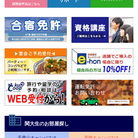
サポート
ショッピングサイト
説明会申込はこちら
business
関大生のお部屋探し