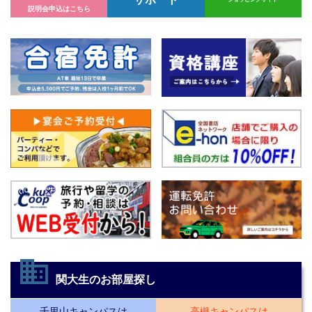
サポート
ショッピングサイト
説明会申込はこちら
business
関大生のお部屋探し