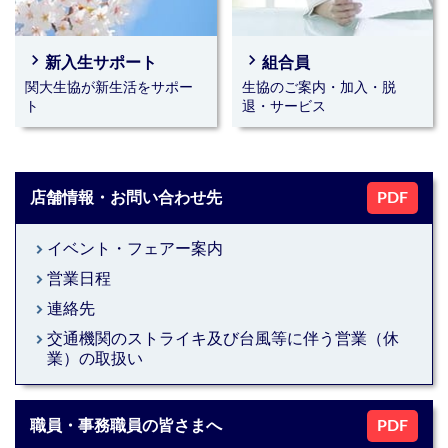
2026年02月20日(金)｜お知らせ｜新入生｜千里山キャンパス｜高
槻キャンパス
navigate_next
navigate_next
4年間の学びを応援します！関大生協のパソコンサポ
新入生サポート
組合員
ート（ご購入者様向け）
関大生協が新生活をサポー
生協のご案内・加入・脱
ト
退・サービス
2025年04月01日(火)｜お知らせ｜千里山キャンパス
【購買店・教職員の皆さまへ】商品のご注文、御見
積、お問い合わせ承ります
店舗情報・お問い合わせ先
PDF
随時受付中｜お知らせ｜千里山キャンパス｜高槻キャンパス
イベント・フェアー案内
keyboard_arrow_right
【購買店・教職員の皆さまへ】DELLパソコンのご注
営業日程
keyboard_arrow_right
文を承ります
連絡先
keyboard_arrow_right
2026年｜千里山キャンパス｜高槻キャンパス
交通機関のストライキ及び台風等に伴う営業（休
keyboard_arrow_right
業）の取扱い
オンライン書店e-honのすすめ
職員・事務職員の皆さまへ
PDF