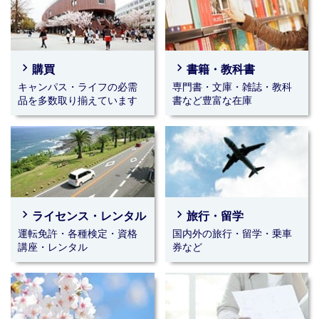
☆★☆留学☆★☆
留学相談会全日程終了しました。
2026年08月03日(月)～2026年09月15日(火)｜千里山キャンパス
navigate_next
navigate_next
☆★☆海外旅行☆★☆
購買
書籍・教科書
オススメ海外旅行プランが発売です！
キャンパス・ライフの必需
専門書・文庫・雑誌・教科
パンフレットをご確認ください。
品を多数取り揃えています
書など豊富な在庫
2026年08月03日(月)～2026年09月15日(火)｜千里山キャンパス
☆★☆国内旅行☆★☆
生協イチオシ旅行
2026年07月03日(金)～2026年09月18日(金)｜千里山キャンパス
navigate_next
navigate_next
☆★☆宝塚歌劇チケット☆★☆
ライセンス・レンタル
旅行・留学
星組公演のチケットは完売しました。
運転免許・各種検定・資格
国内外の旅行・留学・乗車
次回公演の発売までお待ちください。
講座・レンタル
券など
2026年08月03日(月)～2026年09月18日(金)｜千里山キャンパス
★☆★宝塚歌劇★☆★
星組公演チケットは完売しました。