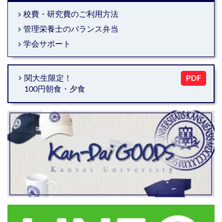
校費・研究費のご利用方法
keyboard_arrow_right
管理栄養士のバランス弁当
keyboard_arrow_right
学会サポート
keyboard_arrow_right
keyboard_arrow_right
関大生限定！
PDF
100円朝食・夕食