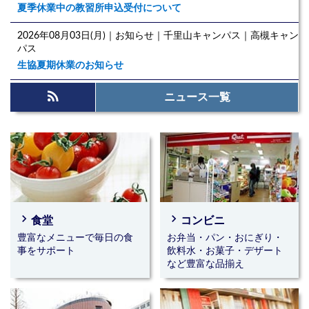
夏季休業中の教習所申込受付について
2026年08月03日(月)｜お知らせ｜千里山キャンパス｜高槻キャン
パス
生協夏期休業のお知らせ
rss_feed
2026年07月30日(木)｜お知らせ｜千里山キャンパス｜イベント･
ニュース一覧
フェアー・キャンペーン
8月イベントカレンダー
2026年07月28日(火)｜お知らせ｜千里山キャンパス
2026年8月管理栄養士のバランス弁当献立のお知らせ
2026年07月28日(火)｜千里山キャンパス｜高槻キャンパス
2026年8月営業日程のお知らせ
navigate_next
navigate_next
食堂
コンビニ
豊富なメニューで毎日の食
お弁当・パン・おにぎり・
2026年08月03日(月)～2026年10月15日(木)｜千里山キャンパス
事をサポート
飲料水・お菓子・デザート
☆★☆海外旅行イベント☆★☆
など豊富な品揃え
イベント企画を準備中です。
2026年08月03日(月)～2026年10月15日(木)｜千里山キャンパス