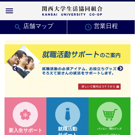
menu
search
店舗マップ
access_time
営業日程
就職活動
パソコン・関大グッズ
新入生サポート