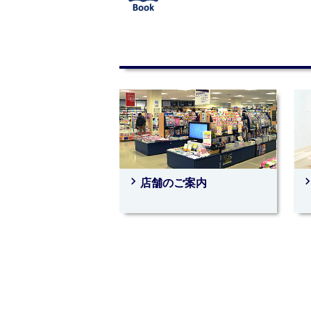
navigate_next
navigate_
店舗のご案内