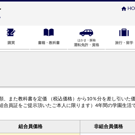
home
HO
はかま・振袖
購買
書籍・教科書
旅行・留学
運転免許・資格
類、また教科書を定価 （税込価格）から10％分を差し引いた
組合員証をご提示頂いたご本人に限ります）4年間の学園生活
組合員価格
非組合員価格