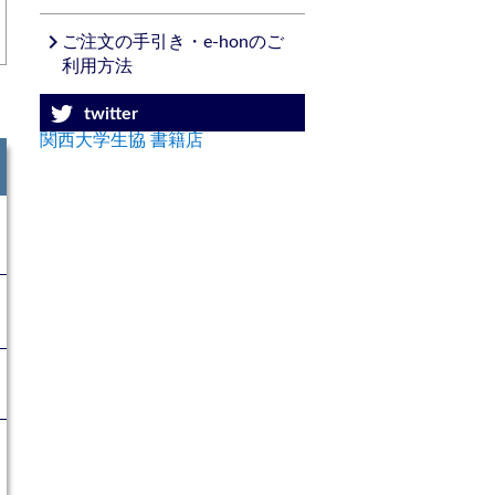
navigate_next
ご注文の手引き・e-honのご
利用方法
twitter
関西大学生協 書籍店