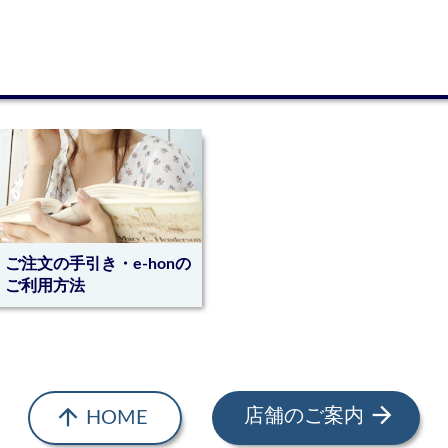
next
ご注文の手引き・e-honの
ご利用方法
arrow_forward
arrow_upward
店舗のご案内
HOME