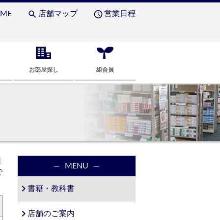
search
access_time
ME
店舗マップ
営業日程
お部屋探し
組合員
価
MENU
で
navigate_next
書籍・教科書
navigate_next
店舗のご案内