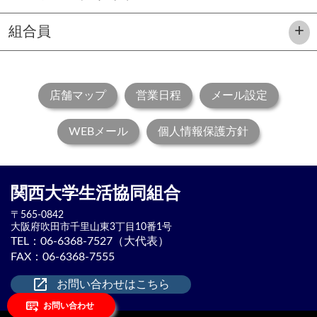
組合員
店舗マップ
営業日程
メール設定
WEBメール
個人情報保護方針
関西大学生活協同組合
〒565-0842
大阪府吹田市
千里山東3丁目10番1号
TEL：
06-6368-7527（大代表）
FAX：06-6368-7555
launch
お問い合わせはこちら
keyboard_external_input
お問い合わせ