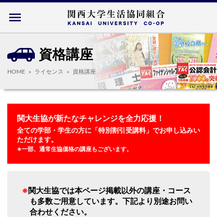
menu
資格講座
HOME
ライセンス
資格講座
関大生協が新たなチャレンジを全力応援！
全ての学部・学生の方に「特別割引受講料」でお申し込みい
ただけます。
※一部、通常生協価格の講座もございます。
※
関大生協では本ページ掲載以外の講座・コース
も多数ご用意しています。下記より別途お問い
合わせください。