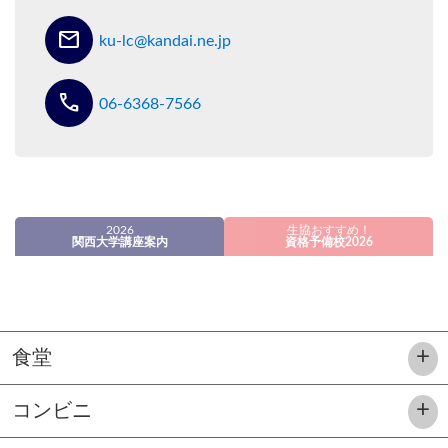
mail
ku-lc@kandai.ne.jp
call
06-6368-7566
2026
生協おすすめ！
関西大学講座案内
資格予備校2026
食堂
コンビニ