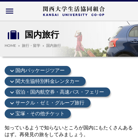
menu
国内旅行
HOME
旅行・留学
国内旅行
expand_more
国内パッケージツアー
expand_more
関大生協特別料金レンタカー
expand_more
宿泊・国内航空券・高速バス・フェリー
expand_more
サークル・ゼミ・グループ旅行
expand_more
宝塚・その他チケット
知っているようで知らないところが国内にもたくさんある
はず。再発見の旅をしてみましょう。