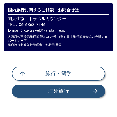
国内旅行に関するご相談・お問合せは
関大生協 トラベルカウンター
TEL：
06-6368-7546
E-mail：
ku-travel@kandai.ne.jp
大阪府知事登録旅行業 第3-1629号 （財）日本旅行業協会協力会員 JTB
パートナー店
総合旅行業務取扱管理者 都野田 賢司
arrow_upward
旅行・留学
arrow_forward
海外旅行