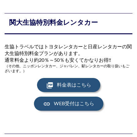
関大生協特別料金レンタカー
生協トラベルではトヨタレンタカーと日産レンタカーの関
大生協特別料金プランがあります。
通常料金より約20％～50％も安くてかなりお得!!
（その他、ニッポンレンタカー、ジャパレン、駅レンタカーの取り扱いもご
ざいます。）
picture_as_pdf
料金表はこちら
link
WEB受付はこちら