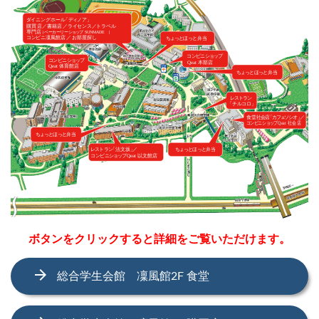
ボタンをクリックすると詳細をご覧いただけます。
arrow_forward
総合学生会館 凜風館2F 食堂