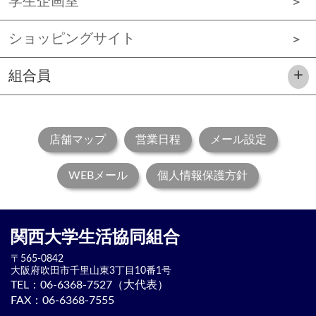
学生企画室
ショッピングサイト
組合員
店舗マップ
営業日程
メール設定
WEBメール
個人情報保護方針
関西大学生活協同組合
〒565-0842
大阪府吹田市
千里山東3丁目10番1号
TEL：
06-6368-7527（大代表）
FAX：06-6368-7555