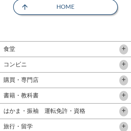
arrow_upward
HOME
食堂
コンビニ
購買・専門店
書籍・教科書
はかま・振袖 運転免許・資格
旅行・留学