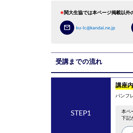
※
関大生協では本ページ掲載以外
mail
ku-lc@kandai.ne.jp
受講までの流れ
講座
パンフ
本ペ
下記