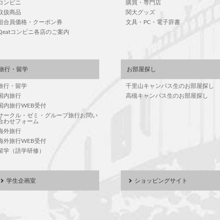
コンビニ
購買・専門店
取扱商品
関大グッズ
組合員価格・クーポン券
文具・PC・電子辞書
Qeatコンビニ各店のご案内
旅行・留学
お部屋探し
旅行・留学
千里山キャンパス生のお部屋探し
国内旅行
高槻キャンパス生のお部屋探し
国内旅行WEB受付
サークル・ゼミ・グループ旅行お問い
合わせフォーム
海外旅行
海外旅行WEB受付
留学（語学研修）
学生企画室
ショッピングサイト