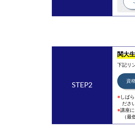
関大生
下記リ
資
※
しばら
ださ
※
講座に
（最