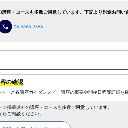
の講座・コースも多数ご用意しています。下記より別途お問い
call
06-6368-7566
内容の確認
レットと各講座ガイダンスで、講座の概要や開校日程等詳細を
ージ掲載以外の講座・コースも多数ご用意しています。
からご相談ください。