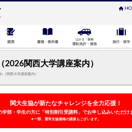
home
HO
はかま・振袖
購買
書籍・教科書
旅行・留学
運転免許・資格
2026関西大学講座案内）
れ（関西大学講座案内）
関大生協が新たなチャレンジを全力応援！
の学部・学生の方に「特別割引受講料」でお申し込みいただけ
※一部、通常生協価格の講座もございます。