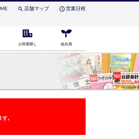
search
access_time
ME
店舗マップ
営業日程
お部屋探し
組合員
ます。