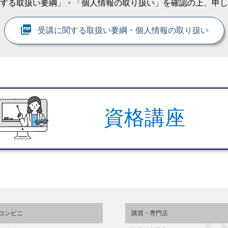
する取扱い要綱」・「個人情報の取り扱い」を確認の上、申し
picture_as_pdf
受講に関する取扱い要綱・個人情報の取り扱い
資格講座
コンビニ
購買・専門店