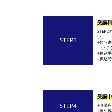
受講料
STE
い。
※
領収書
いて
※
振込手
※
振込時
受講
※
各講座
※
当生協