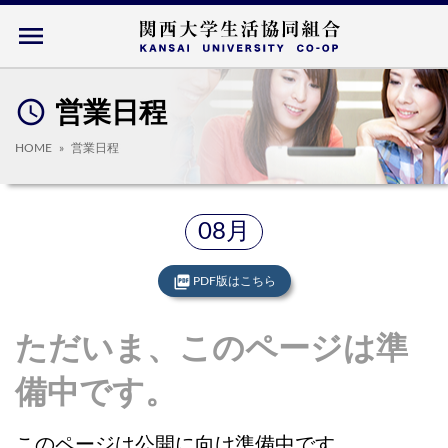
menu
access_time
営業日程
HOME
営業日程
08月
picture_as_pdf
PDF版はこちら
ただいま、このページは準
備中です。
このページは公開に向け準備中です。